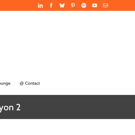
LinkedIn
Facebook
Bluesky
Pinterest
Spotify
YouTube
Email
ounge
@ Contact
Lyon 2