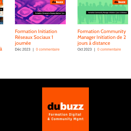
Formation Initiation
Formation Community
Réseaux Sociaux 1
Manager Initiation de 2
journée
jours à distance
à
Déc 2023
|
0 commentaire
Oct 2023
|
0 commentaire