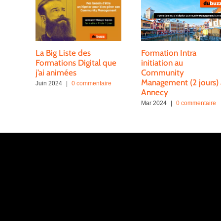
La Big Liste des
Formation Intra
Formations Digital que
initiation au
j’ai animées
Community
Management (2 jours) 
Juin 2024
|
0 commentaire
Annecy
Mar 2024
|
0 commentaire