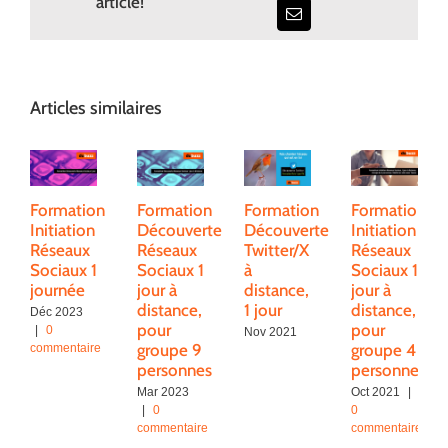
article!
Email
Articles similaires
Formation
Formation
Formation
Formation
Initiation
Découverte
Découverte
Initiation
Réseaux
Réseaux
Twitter/X
Réseaux
Sociaux 1
Sociaux 1
à
Sociaux 1
journée
jour à
distance,
jour à
distance,
1 jour
distance,
Déc 2023
pour
pour
|
0
Nov 2021
groupe 9
groupe 4
commentaire
personnes
personnes
Mar 2023
Oct 2021
|
|
0
0
commentaire
commentaire