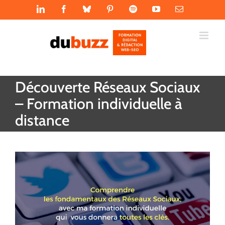
Passer
LinkedIn
Facebook
Bluesky
Pinterest
Spotify
YouTube
Email
au
contenu
Découverte Réseaux Sociaux
– Formation individuelle à
distance