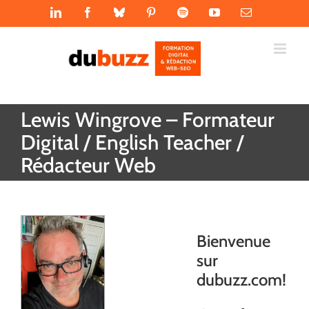
Passer
LinkedIn
Facebook
Bluesky
Pinterest
Spotify
YouTube
Email
au
contenu
Lewis Wingrove – Formateur
Digital / English Teacher /
Rédacteur Web
Bienvenue
sur
dubuzz.com!