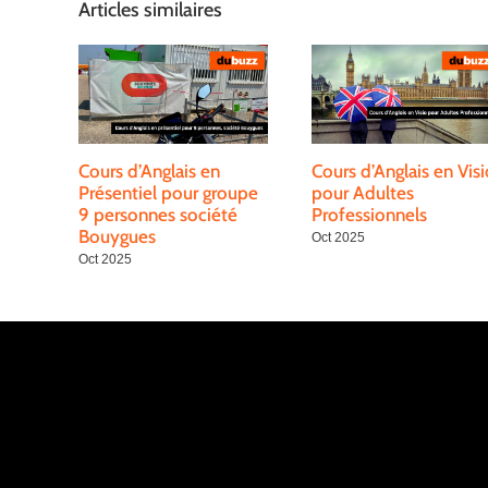
Articles similaires
Cours d’Anglais en
Cours d’Anglais en Visi
Présentiel pour groupe
pour Adultes
9 personnes société
Professionnels
Bouygues
Oct 2025
Oct 2025