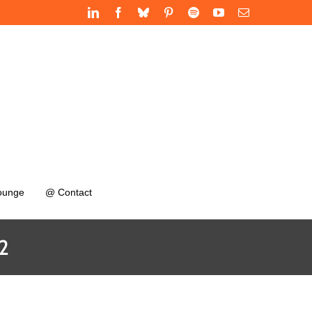
LinkedIn
Facebook
Bluesky
Pinterest
Spotify
YouTube
Email
ounge
@ Contact
 2