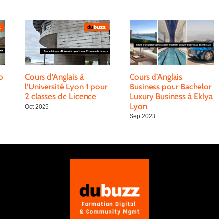
o
Cours d’Anglais à
Cours d’Anglais
l’Université Lyon 1 pour
Business pour Bachelor
2 classes de Licence
Luxury Business à Eklya
Lyon
Oct 2025
Sep 2023