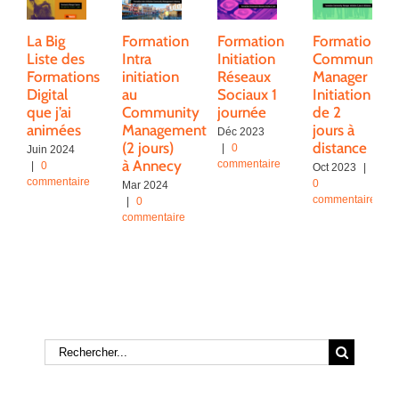
La Big
Formation
Formation
Formation
Liste des
Intra
Initiation
Community
Formations
initiation
Réseaux
Manager
Digital
au
Sociaux 1
Initiation
que j’ai
Community
journée
de 2
animées
Management
jours à
Déc 2023
(2 jours)
distance
|
0
Juin 2024
à Annecy
commentaire
|
0
Oct 2023
|
commentaire
0
Mar 2024
commentaire
|
0
commentaire
Rechercher: