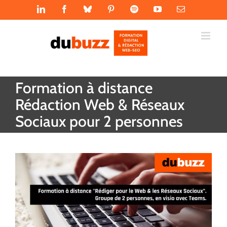
Passer
LinkedIn
Facebook
Bluesky
Pinterest
Spotify
YouTube
Email
au
contenu
Formation à distance
Rédaction Web & Réseaux
Sociaux pour 2 personnes