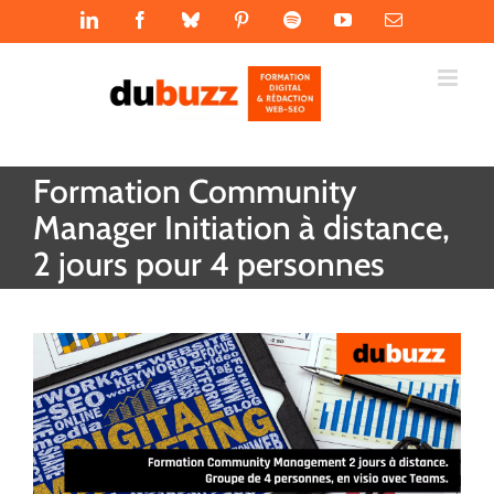
Passer
LinkedIn
Facebook
Bluesky
Pinterest
Spotify
YouTube
Email
au
contenu
Formation Community
Manager Initiation à distance,
2 jours pour 4 personnes