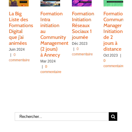
La Big
Formation
Formation
Formation
Liste des
Intra
Initiation
Community
Formations
initiation
Réseaux
Manager
Digital
au
Sociaux 1
Initiation
que j’ai
Community
journée
de 2
animées
Management
jours à
Déc 2023
(2 jours)
distance
|
0
Juin 2024
à Annecy
commentaire
|
0
Oct 2023
|
commentaire
0
Mar 2024
commentaire
|
0
commentaire
Rechercher: