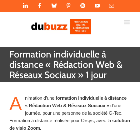
Passer
LinkedIn
Facebook
Bluesky
Pinterest
Spotify
YouTube
Email
au
contenu
Formation individuelle à
distance « Rédaction Web &
Réseaux Sociaux » 1 jour
A
nimation d’une
formation individuelle à distance
« Rédaction Web & Réseaux Sociaux »
d’une
journée, pour une personne de la société G-Tec.
Formation à distance réalisée pour Orsys, avec la
solution
de visio Zoom.