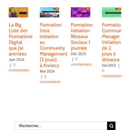
La Big
Formation
Formation
Formation
Liste des
Intra
Initiation
Community
Formations
initiation
Réseaux
Manager
Digital
au
Sociaux 1
Initiation
que j’ai
Community
journée
de 2
animées
Management
jours à
Déc 2023
(2 jours)
distance
|
0
Juin 2024
à Annecy
commentaire
|
0
Oct 2023
|
commentaire
0
Mar 2024
commentaire
|
0
commentaire
Rechercher: