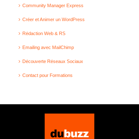
Community Manager Express
Créer et Animer un WordPress
Rédaction Web & RS
Emailing avec MailChimp
Découverte Réseaux Sociaux
Contact pour Formations