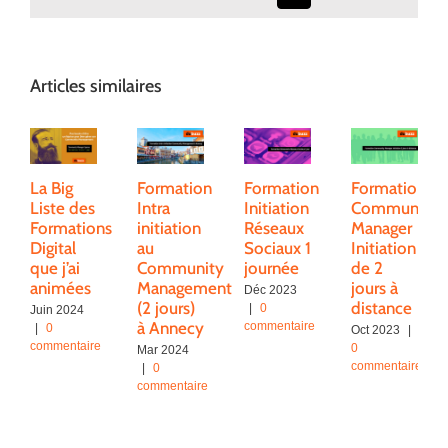
Articles similaires
La Big
Formation
Formation
Formation
Liste des
Intra
Initiation
Community
Formations
initiation
Réseaux
Manager
Digital
au
Sociaux 1
Initiation
que j’ai
Community
journée
de 2
animées
Management
jours à
Déc 2023
(2 jours)
distance
|
0
Juin 2024
à Annecy
commentaire
|
0
Oct 2023
|
commentaire
0
Mar 2024
commentaire
|
0
commentaire