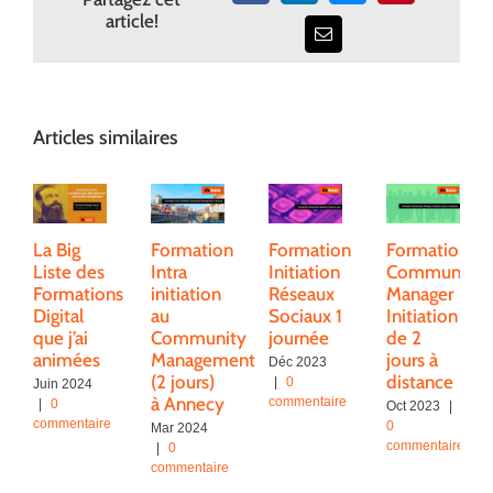
article!
Email
Articles similaires
La Big
Formation
Formation
Formation
Liste des
Intra
Initiation
Community
Formations
initiation
Réseaux
Manager
Digital
au
Sociaux 1
Initiation
que j’ai
Community
journée
de 2
animées
Management
jours à
Déc 2023
(2 jours)
distance
|
0
Juin 2024
à Annecy
commentaire
|
0
Oct 2023
|
commentaire
0
Mar 2024
commentaire
|
0
commentaire