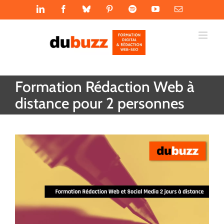
Passer
LinkedIn
Facebook
Bluesky
Pinterest
Spotify
YouTube
Email
au
contenu
Formation Rédaction Web à
distance pour 2 personnes