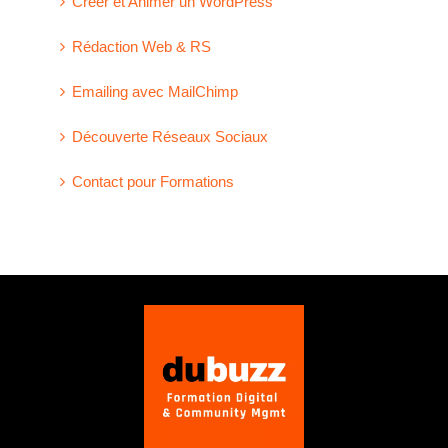
Créer et Animer un WordPress
Rédaction Web & RS
Emailing avec MailChimp
Découverte Réseaux Sociaux
Contact pour Formations