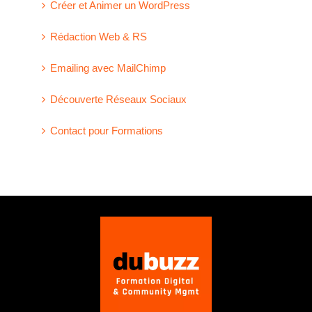
Créer et Animer un WordPress
Rédaction Web & RS
Emailing avec MailChimp
Découverte Réseaux Sociaux
Contact pour Formations